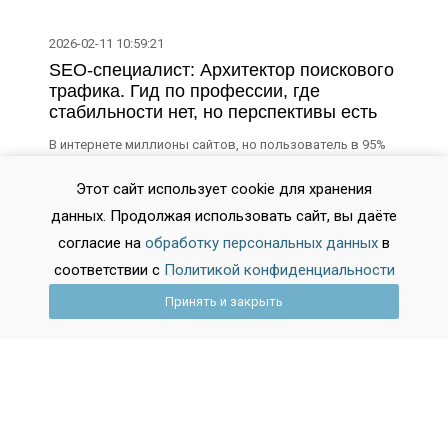
2026-02-11 10:59:21
SEO-специалист: Архитектор поискового
трафика. Гид по профессии, где
стабильности нет, но перспективы есть
В интернете миллионы сайтов, но пользователь в 95%
случаев не заходит дальше первой страницы
поисковика. Битва за эти позиции — поле работы SEO-
Этот сайт использует cookie для хранения
специалиста. Это не про «накрутку ссылок» и не про
данных. Продолжая использовать сайт, вы даёте
магию. Это системная инженерия, где цель проста:
сделать так, чтобы на ваш сайт приходили не просто
согласие на
обработку персональных данных
в
люди, а именно те, кто готов к целелевому действию. И
соответствии с
Политикой конфиденциальности
чтобы поисковые системы считали этот сайт лучшим
ответом на запрос.
Принять и закрыть
2026-02-04 11:12:08
ГИА, ОГЭ, ЕГЭ: Гид по финальным
школьным испытаниям без паники и
мифов