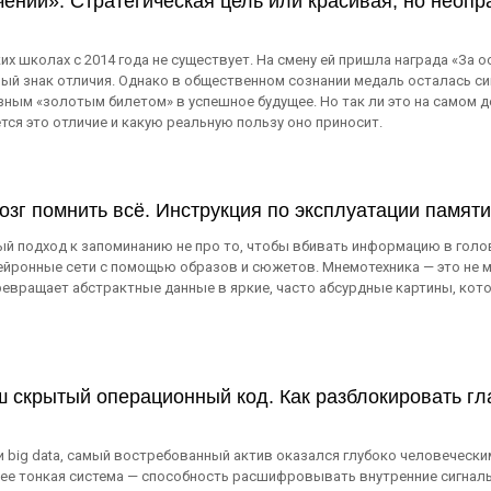
чении»: Стратегическая цель или красивая, но неоп
х школах с 2014 года не существует. На смену ей пришла награда «За о
ный знак отличия. Однако в общественном сознании медаль осталась 
ным «золотым билетом» в успешное будущее. Но так ли это на самом д
тся это отличие и какую реальную пользу оно приносит.
озг помнить всё. Инструкция по эксплуатации памяти
й подход к запоминанию не про то, чтобы вбивать информацию в голову
йронные сети с помощью образов и сюжетов. Мнемотехника — это не ма
ревращает абстрактные данные в яркие, часто абсурдные картины, кот
 скрытый операционный код. Как разблокировать г
и big data, самый востребованный актив оказался глубоко человеческим.
ее тонкая система — способность расшифровывать внутренние сигналы