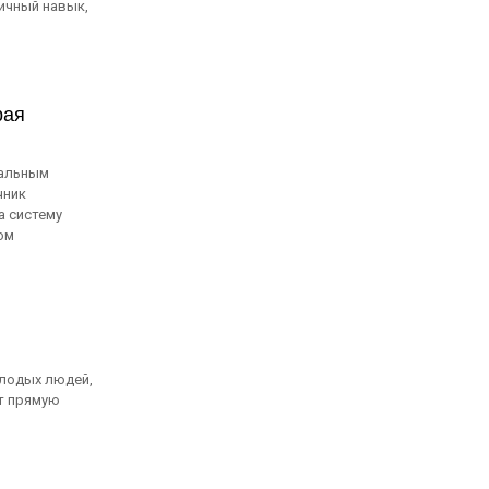
ичный навык,
рая
иальным
чник
а систему
ом
олодых людей,
т прямую