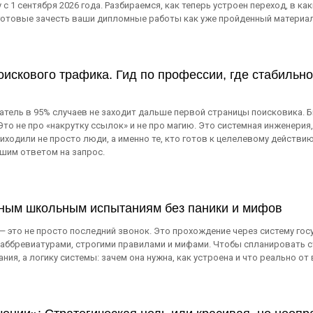
с 1 сентября 2026 года. Разбираемся, как теперь устроен переход, в как
 готовые зачесть ваши дипломные работы как уже пройденный материал
искового трафика. Гид по профессии, где стабильнос
атель в 95% случаев не заходит дальше первой страницы поисковика. Б
то не про «накрутку ссылок» и не про магию. Это системная инженерия,
риходили не просто люди, а именно те, кто готов к целелевому действи
чшим ответом на запрос.
ьным школьным испытаниям без паники и мифов
и — это не просто последний звонок. Это прохождение через систему го
 аббревиатурами, строгими правилами и мифами. Чтобы спланировать с
ия, а логику системы: зачем она нужна, как устроена и что реально от 