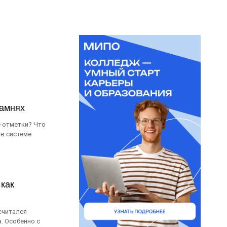
камнях
е отметки? Что
 в системе
 как
считался
. Особенно с