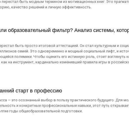
о перестал быть модным термином из мотивационных книг. Это прагмат
орию, качество решений и личную эффективность.
ли образовательный фильтр? Анализ системы, кото
ерестал быть просто итоговой аттестацией. Он стал культурным и соц
ллионов семей. Это одновременно и мощный социальный лифт, и исто
ющейся полемики. Чтобы оценить его истинную роль, стоит взглянуть н
но как на инструмент, кардинально изменивший правила игры в российск
ранний старт в профессию
асса — это осознанный выбор в пользу практического будущего. Для м
ельность и конкретные профессиональные навыки, этот путь открывае
долгие годы общеобразовательной подготовки.