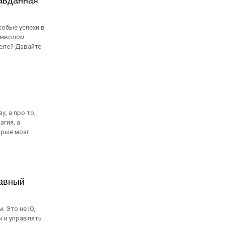
равданная
собые успехи в
символом
еле? Давайте
, а про то,
гия, а
орые мозг
лавный
 Это не IQ,
 и управлять