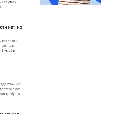
их случаях
.
ти нет, но
итва за эти
 где цель
ю. И чтобы
сударственной
тратегию без
вас требуется.